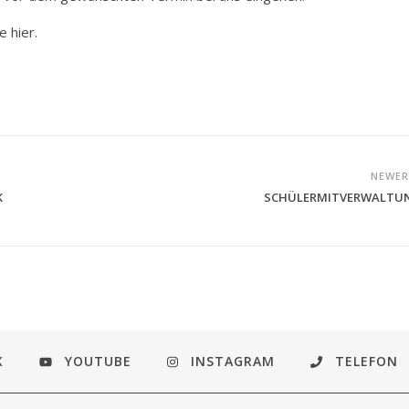
e hier.
NEWE
K
SCHÜLERMITVERWALTU
K
YOUTUBE
INSTAGRAM
TELEFON