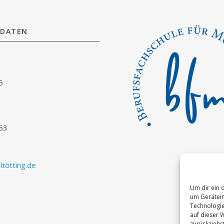
DATEN
5
63
tötting.de
Um dir ein 
um Gerätein
Technologie
auf dieser 
zurückziehs