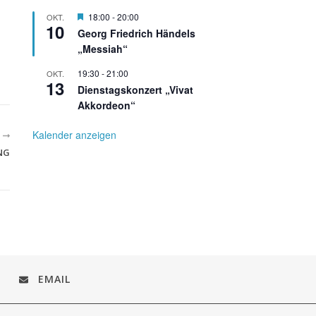
Hervorgehoben
18:00
-
20:00
OKT.
10
Georg Friedrich Händels
„Messiah“
19:30
-
21:00
OKT.
13
Dienstagskonzert „Vivat
Akkordeon“
Kalender anzeigen
R
NG
EMAIL