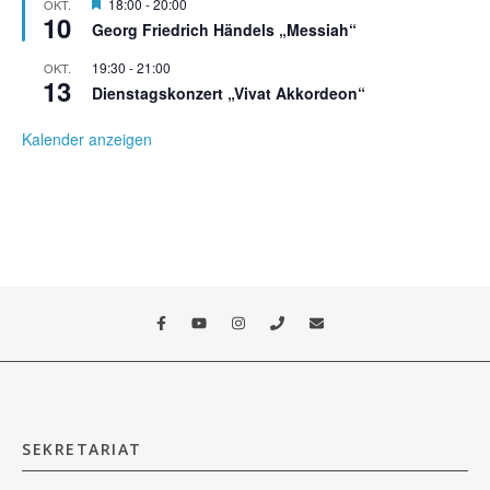
Hervorgehoben
18:00
-
20:00
OKT.
10
Georg Friedrich Händels „Messiah“
19:30
-
21:00
OKT.
13
Dienstagskonzert „Vivat Akkordeon“
Kalender anzeigen
SEKRETARIAT