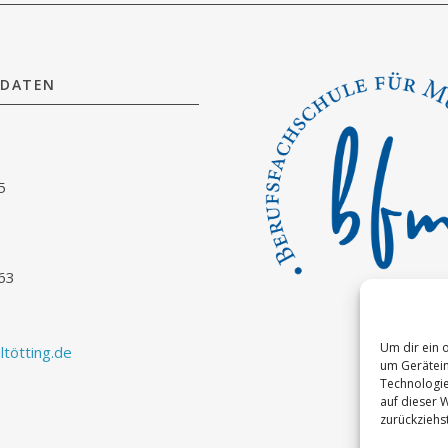
DATEN
5
63
Um dir ein 
tötting.de
um Gerätein
Technologie
auf dieser 
zurückziehs