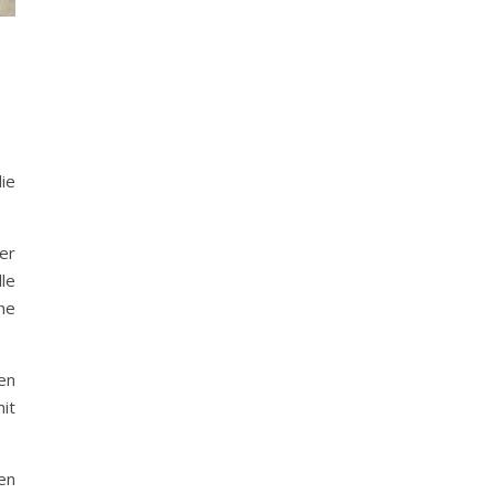
ie
ler
le
he
en
it
en