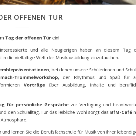
DER OFFENEN TÜR
zum
Tag der offenen Tür
ein!
ikinteressierte und alle Neugierigen haben an diesem Tag d
 in die vielfältige Welt der Musikausbildung einzutauchen.
semblepräsentationen
, bei denen unsere Schülerinnen und Schü
tmach-Trommelworkshop
, der Rhythmus und Spaß für al
nformieren
Vorträge
über Ausbildung, Inhalte und beruflic
ag für persönliche Gespräche
zur Verfügung und beantwort
d den Schulalltag. Für das leibliche Wohl sorgt das
BfM-Café
m
r Atmosphäre.
und lernen Sie die Berufsfachschule für Musik von ihrer lebendig