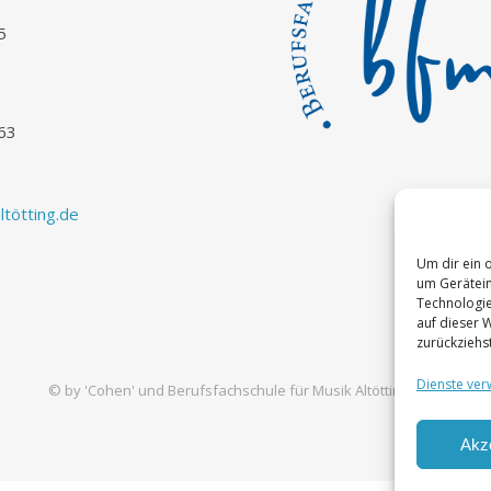
5
63
tötting.de
Um dir ein 
um Gerätein
Technologie
auf dieser 
zurückziehs
Dienste ver
© by
'Cohen'
und Berufsfachschule für Musik Altötting 2026
Akz