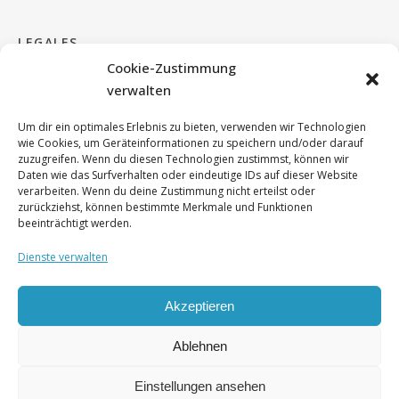
LEGALES
Cookie-Zustimmung
verwalten
Impressum & Kontakt
Um dir ein optimales Erlebnis zu bieten, verwenden wir Technologien
Cookie Richtlinie
wie Cookies, um Geräteinformationen zu speichern und/oder darauf
zuzugreifen. Wenn du diesen Technologien zustimmst, können wir
Daten wie das Surfverhalten oder eindeutige IDs auf dieser Website
DSGVO
verarbeiten. Wenn du deine Zustimmung nicht erteilst oder
zurückziehst, können bestimmte Merkmale und Funktionen
beeinträchtigt werden.
Dienste verwalten
Akzeptieren
© by
'Cohen'
und Berufsfachschule für Musik Altötting 2026
Ablehnen
Einstellungen ansehen