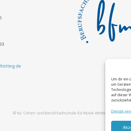
5
63
tötting.de
Um dir ein 
um Gerätein
Technologie
auf dieser 
zurückziehs
Dienste ver
© by
'Cohen'
und Berufsfachschule für Musik Altötting 2026
Akz