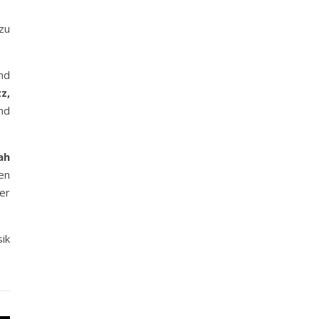
zu
nd
z,
und
ah
en
er
ik