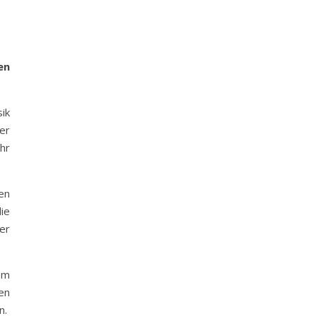
en
ik
er
hr
en
ie
er
em
en
n.