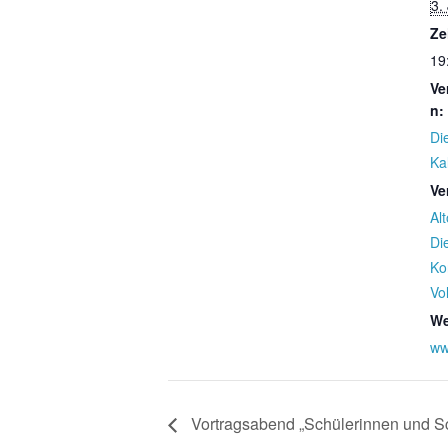
3.
Ze
19
Ve
n:
Di
Ka
Ve
Alt
Di
Ko
Vo
We
ww
Vortragsabend „Schülerinnen und Sc