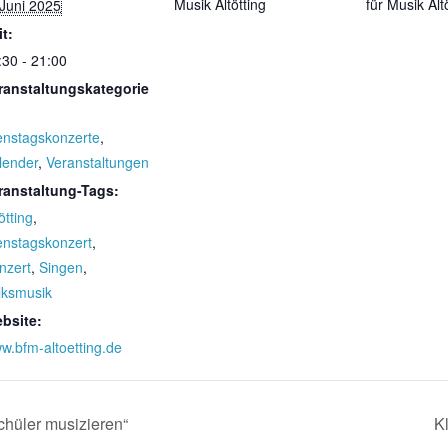
Musik Altötting
für Musik Alt
 Juni 2025
it:
:30 - 21:00
ranstaltungskategorie
enstagskonzerte
,
lender
,
Veranstaltungen
ranstaltung-Tags:
ötting
,
enstagskonzert
,
nzert
,
Singen
,
lksmusik
bsite:
w.bfm-altoetting.de
hüler musizieren“
K