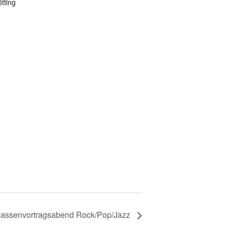
ötting
lassenvortragsabend Rock/Pop/Jazz