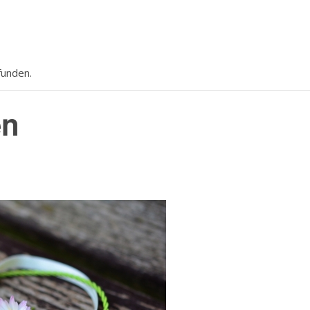
funden.
en