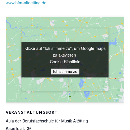
www.bfm-altoetting.de
Klicke auf "Ich stimme zu", um Google maps
Klicke auf "Ich stimme zu", um Google maps
zu aktivieren
zu aktivieren
Cookie Richtlinie
Cookie Richtlinie
Ich stimme zu
Ich stimme zu
VERANSTALTUNGSORT
Aula der Berufsfachschule für Musik Altötting
Kapellplatz 36