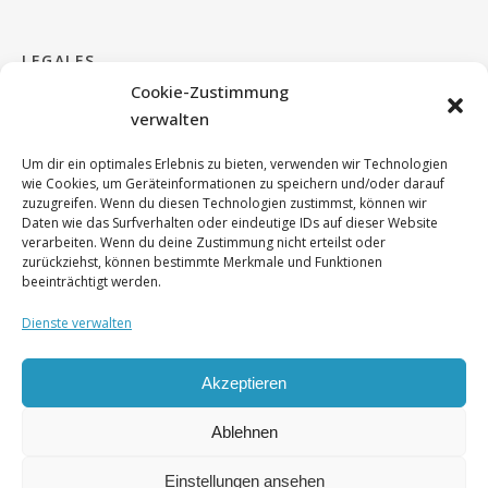
LEGALES
Cookie-Zustimmung
verwalten
Impressum & Kontakt
Um dir ein optimales Erlebnis zu bieten, verwenden wir Technologien
Cookie Richtlinie
wie Cookies, um Geräteinformationen zu speichern und/oder darauf
zuzugreifen. Wenn du diesen Technologien zustimmst, können wir
Daten wie das Surfverhalten oder eindeutige IDs auf dieser Website
DSGVO
verarbeiten. Wenn du deine Zustimmung nicht erteilst oder
zurückziehst, können bestimmte Merkmale und Funktionen
beeinträchtigt werden.
Dienste verwalten
Akzeptieren
© by
'Cohen'
und Berufsfachschule für Musik Altötting 2026
Ablehnen
Einstellungen ansehen